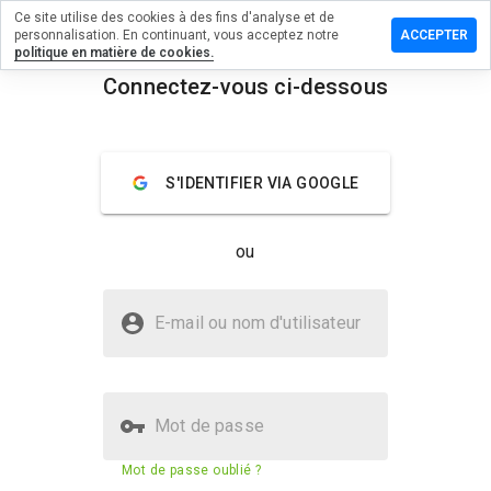
Ce site utilise des cookies à des fins d'analyse et de
sser un
personnalisation. En continuant, vous acceptez notre
ACCEPTER
mmentaire
politique en matière de cookies.
Connectez-vous ci-dessous
mir.net
menu
Aperçu
Commentaires
À propos
S'IDENTIFIER VIA GOOGLE
Quelle
note entre
ou
1 et 5
donneriez-
vous à ce
Le site bigmir.net est-il sûr ?
site ?
E-mail ou nom d'utilisateur
La confiance de WOT
Mot de passe
Score de sécurité du site web
81%
Mot de passe oublié ?