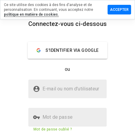
Ce site utilise des cookies à des fins d'analyse et de
sser un
personnalisation. En continuant, vous acceptez notre
ACCEPTER
mmentaire
politique en matière de cookies.
Connectez-vous ci-dessous
mask.top
menu
Aperçu
Commentaires
À propos
S'IDENTIFIER VIA GOOGLE
Quelle
note entre
ou
1 et 5
donneriez-
vous à ce
Le site bitmask.top est-il sûr ?
site ?
E-mail ou nom d'utilisateur
Site web suspect
Site Web vérifié
Mot de passe
Score de sécurité du site web
5%
Mot de passe oublié ?