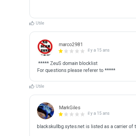
Utile
marco2981
il y a 15 ans
 ***** ZeuS domain blocklist 

For questions please referer to *****
Utile
MarkGiles
il y a 15 ans
blackskullbg.sytes.net is listed as a carrier of t