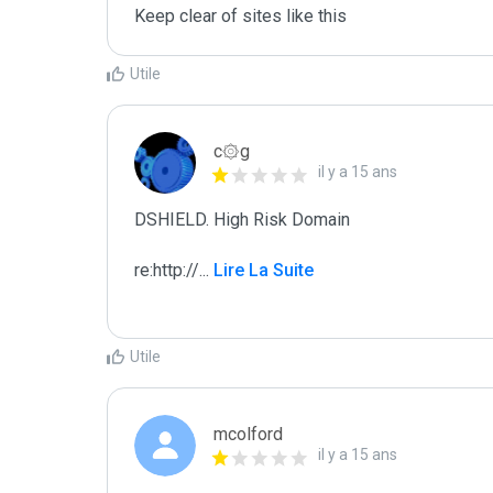
Keep clear of sites like this
Utile
c۞g
il y a 15 ans
DSHIELD. High Risk Domain

re:http://
...
 Lire La Suite
Utile
mcolford
il y a 15 ans