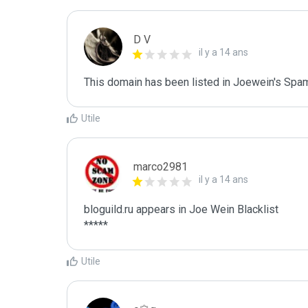
D V
il y a 14 ans
This domain has been listed in Joewein's Spam
Utile
marco2981
il y a 14 ans
bloguild.ru appears in Joe Wein Blacklist

*****
Utile