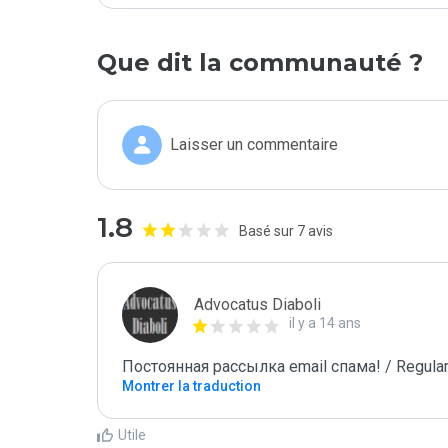
Que dit la communauté ?
Laisser un commentaire
1.8
Basé sur 7 avis
Advocatus Diaboli
il y a 14 ans
Постоянная рассылка email спама! / Regular
Montrer la traduction
Utile