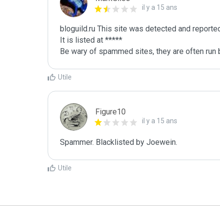
il y a 15 ans
bloguild.ru This site was detected and reporte
It is listed at *****

Be wary of spammed sites, they are often run b
Utile
Figure10
il y a 15 ans
Spammer. Blacklisted by Joewein.
Utile