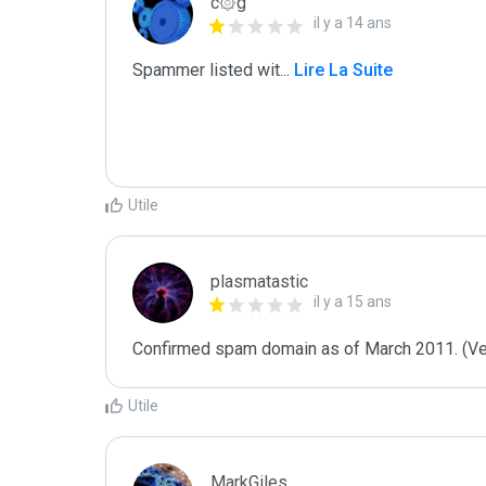
c۞g
il y a 14 ans
Spammer listed wit
...
 Lire La Suite
Utile
plasmatastic
il y a 15 ans
Confirmed spam domain as of March 2011. (Veri
Utile
MarkGiles