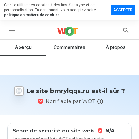
Ce site utilise des cookies à des fins d'analyse et de
sser un
personnalisation. En continuant, vous acceptez notre
ACCEPTER
mmentaire
politique en matière de cookies.
ylqqs.ru
menu
Aperçu
Commentaires
À propos
Quelle
note entre
1 et 5
donneriez-
vous à ce
Le site bmrylqqs.ru est-il sûr ?
site ?
Non fiable par WOT
Score de sécurité du site web
N/A