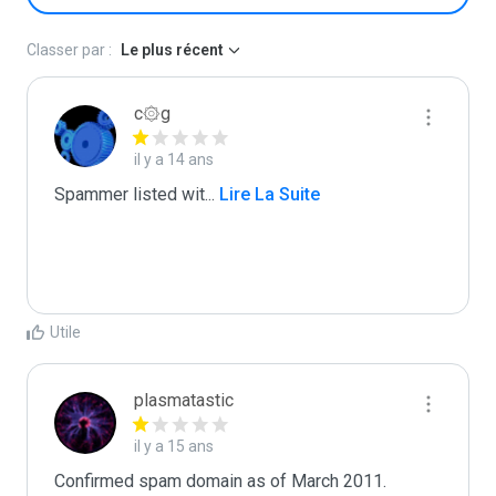
Classer par :
Le plus récent
c۞g
il y a 14 ans
Spammer listed wit
...
 Lire La Suite
Utile
plasmatastic
il y a 15 ans
Confirmed spam domain as of March 2011. 