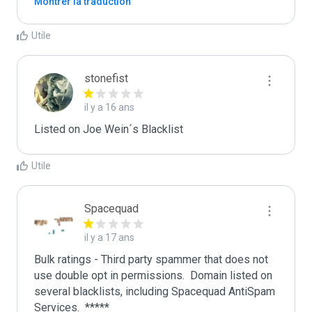
Montrer la traduction
Utile
stonefist
il y a 16 ans
Listed on Joe Wein´s Blacklist
Utile
Spacequad
il y a 17 ans
Bulk ratings - Third party spammer that does not 
use double opt in permissions.  Domain listed on 
several blacklists, including Spacequad AntiSpam 