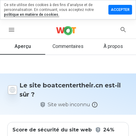
Ce site utilise des cookies à des fins d'analyse et de
er un
personnalisation. En continuant, vous acceptez notre
ACCEPTER
ntaire sur
politique en matière de cookies.
entertheir.cn
menu
Aperçu
Commentaires
À propos
Quelle
note entre
1 et 5
donneriez-
vous à ce
site ?
Le site boatcentertheir.cn est-il
sûr ?
Site web inconnu
Score de sécurité du site web
24%