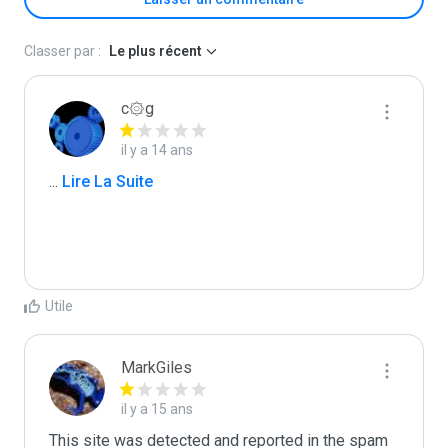
Classer par :
Le plus récent
c۞g
il y a 14 ans
...
 Lire La Suite
Utile
MarkGiles
il y a 15 ans
This site was detected and reported in the spam 