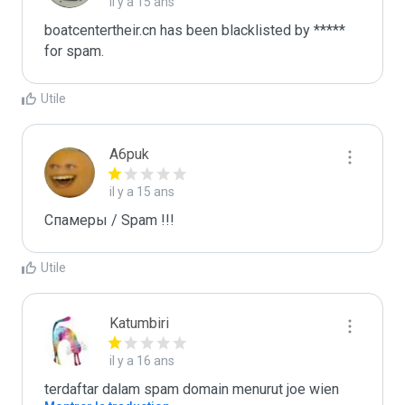
il y a 15 ans
boatcentertheir.cn has been blacklisted by ***** 
for spam.
Utile
A6puk
il y a 15 ans
Спамеры / Spam !!!
Utile
Katumbiri
il y a 16 ans
terdaftar dalam spam domain menurut joe wien