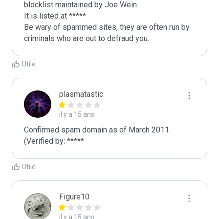
blocklist maintained by Joe Wein.

It is listed at *****

Be wary of spammed sites, they are often run by 
criminals who are out to defraud you.
Utile
plasmatastic
il y a 15 ans
Confirmed spam domain as of March 2011. 
(Verified by: *****
Utile
Figure10
il y a 15 ans