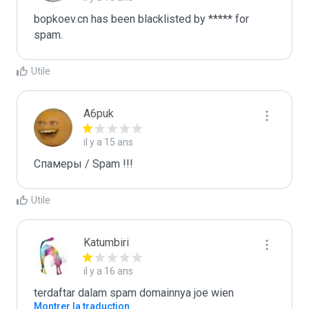
bopkoev.cn has been blacklisted by ***** for 
spam.
Utile
A6puk
il y a 15 ans
Спамеры / Spam !!!
Utile
Katumbiri
il y a 16 ans
terdaftar dalam spam domainnya joe wien
Montrer la traduction