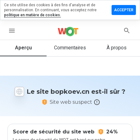
Ce site utilise des cookies à des fins d'analyse et de
sser un
personnalisation. En continuant, vous acceptez notre
ACCEPTER
mmentaire
politique en matière de cookies.
koev.cn
menu
Aperçu
Commentaires
À propos
Quelle
note entre
1 et 5
donneriez-
vous à ce
Le site bopkoev.cn est-il sûr ?
site ?
Site web suspect
Score de sécurité du site web
24%