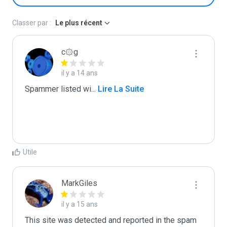
Classer par :
Le plus récent
c۞g
il y a 14 ans
Spammer listed wi
...
 Lire La Suite
Utile
MarkGiles
il y a 15 ans
This site was detected and reported in the spam 