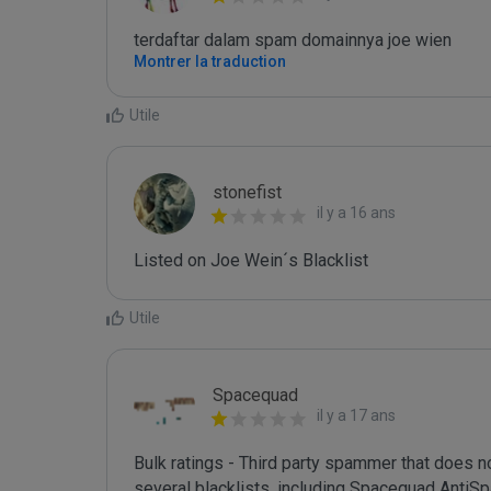
terdaftar dalam spam domainnya joe wien
Montrer la traduction
Utile
stonefist
il y a 16 ans
Listed on Joe Wein´s Blacklist
Utile
Spacequad
il y a 17 ans
Bulk ratings - Third party spammer that does n