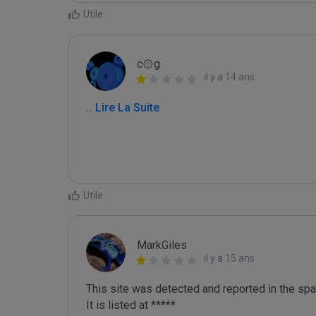
Utile
c۞g
il y a 14 ans
...
 Lire La Suite
Utile
MarkGiles
il y a 15 ans
This site was detected and reported in the spa
It is listed at *****
