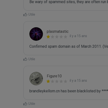
Be wary of spammed sites, they are often run b
Utile
plasmatastic
il y a 15 ans
Confirmed spam domain as of March 2011. (Veri
Utile
Figure10
il y a 15 ans
brandleykellom.cn has been blacklisted by ***
Utile