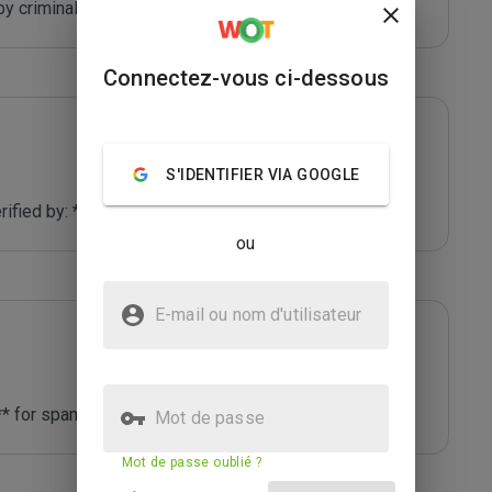
y criminals who are out to defraud you.
Connectez-vous ci-dessous
S'IDENTIFIER VIA GOOGLE
fied by: *****
ou
E-mail ou nom d'utilisateur
** for spam.
Mot de passe
Mot de passe oublié ?