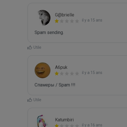
G@brielle
il y a 15 ans
Spam sending.
Utile
A6puk
il y a 15 ans
Спамеры / Spam !!!
Utile
Katumbiri
il y a 16 ans