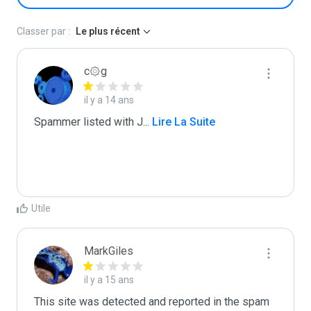
Classer par :
Le plus récent
c۞g
il y a 14 ans
Spammer listed with J
...
 Lire La Suite
Utile
MarkGiles
il y a 15 ans
This site was detected and reported in the spam 