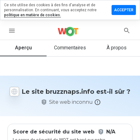
Ce site utilise des cookies à des fins d'analyse et de
ser un
personnalisation. En continuant, vous acceptez notre
ACCEPTER
mentaire
politique en matière de cookies.
znaps.info
menu
Aperçu
Commentaires
À propos
Quelle
note entre
1 et 5
donneriez-
vous à ce
Le site bruzznaps.info est-il sûr ?
site ?
Site web inconnu
Score de sécurité du site web
N/A