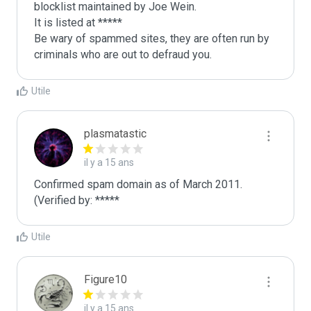
blocklist maintained by Joe Wein.

It is listed at *****

Be wary of spammed sites, they are often run by 
criminals who are out to defraud you.
Utile
plasmatastic
il y a 15 ans
Confirmed spam domain as of March 2011. 
(Verified by: *****
Utile
Figure10
il y a 15 ans