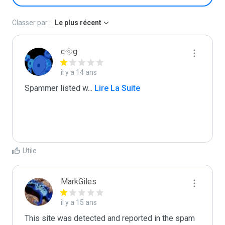
Classer par :
Le plus récent
c۞g
il y a 14 ans
Spammer listed w
...
 Lire La Suite
Utile
MarkGiles
il y a 15 ans
This site was detected and reported in the spam 