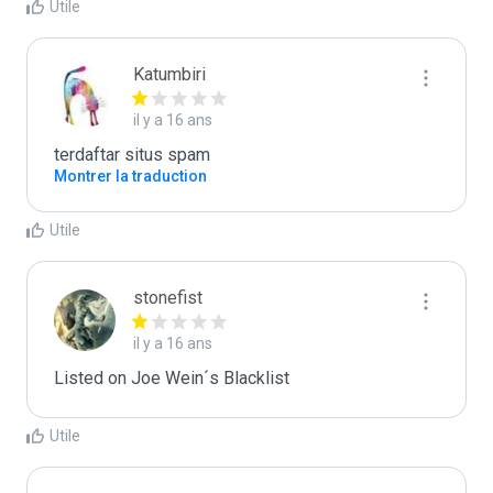
Utile
Katumbiri
il y a 16 ans
terdaftar situs spam
Montrer la traduction
Utile
stonefist
il y a 16 ans
Listed on Joe Wein´s Blacklist
Utile