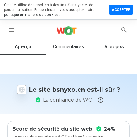
Ce site utilise des cookies à des fins d'analyse et de
sser un
personnalisation. En continuant, vous acceptez notre
ACCEPTER
mmentaire
politique en matière de cookies.
yxo.cn
menu
Aperçu
Commentaires
À propos
Quelle
note entre
1 et 5
donneriez-
vous à ce
Le site bsnyxo.cn est-il sûr ?
site ?
La confiance de WOT
Score de sécurité du site web
24%