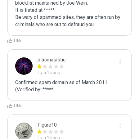
blocklist maintained by Joe Wein.

It is listed at *****

Be wary of spammed sites, they are often run by 
criminals who are out to defraud you.
Utile
plasmatastic
il y a 15 ans
Confirmed spam domain as of March 2011. 
(Verified by: *****
Utile
Figure10
il y a 15 ans