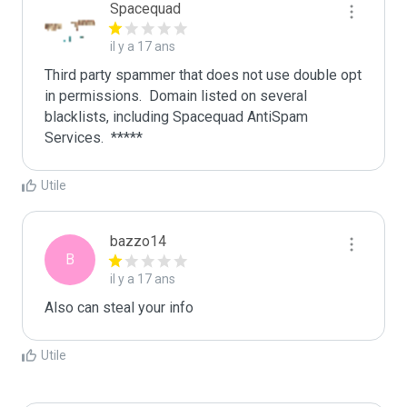
Spacequad
il y a 17 ans
Third party spammer that does not use double opt 
in permissions.  Domain listed on several 
blacklists, including Spacequad AntiSpam 
Utile
bazzo14
B
il y a 17 ans
Also can steal your info
Utile