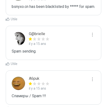
bsnyxo.cn has been blacklisted by ***** for spam.
Utile
G@brielle
il y a 15 ans
Spam sending.
Utile
A6puk
il y a 15 ans
Спамеры / Spam !!!