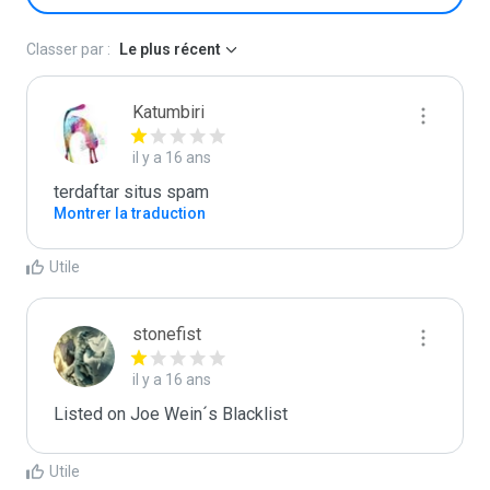
Classer par :
Le plus récent
Katumbiri
il y a 16 ans
terdaftar situs spam
Montrer la traduction
Utile
stonefist
il y a 16 ans
Listed on Joe Wein´s Blacklist
Utile