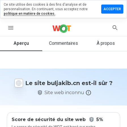
Ce site utilise des cookies à des fins d'analyse et de
sser un
personnalisation. En continuant, vous acceptez notre
ACCEPTER
mmentaire
politique en matière de cookies.
jakib.cn
menu
Aperçu
Commentaires
À propos
Quelle
note entre
1 et 5
donneriez-
vous à ce
Le site buljakib.cn est-il sûr ?
site ?
Site web inconnu
Score de sécurité du site web
5%