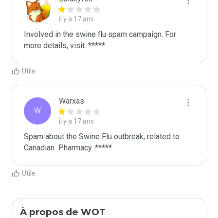
il y a 17 ans
Involved in the swine flu spam campaign. For 
more details, visit: *****
Utile
Warxas
W
il y a 17 ans
Spam about the Swine Flu outbreak, related to 
Canadian  Pharmacy. *****
Utile
À propos de WOT