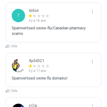
tinfoil
T
il y a 16 ans
Spamvertised swine-flu/Canadian-pharmacy 
scams.
Utile
Xp54321
il y a 17 ans
Spamvertised swine flu domains!
Utile
c۞g