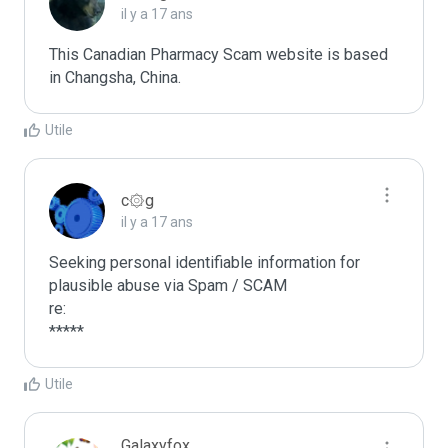
il y a 17 ans
This Canadian Pharmacy Scam website is based 
in Changsha, China. 
Utile
c۞g
il y a 17 ans
Seeking personal identifiable information for 
plausible abuse via Spam / SCAM

re:

*****
Utile
Galaxyfox