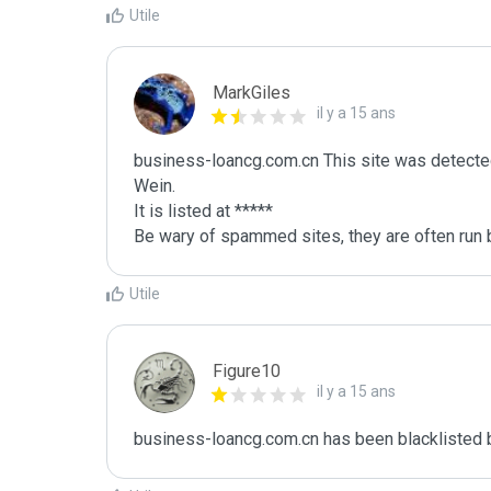
Utile
MarkGiles
il y a 15 ans
business-loancg.com.cn This site was detected
Wein.

It is listed at *****

Be wary of spammed sites, they are often run b
Utile
Figure10
il y a 15 ans
business-loancg.com.cn has been blacklisted b