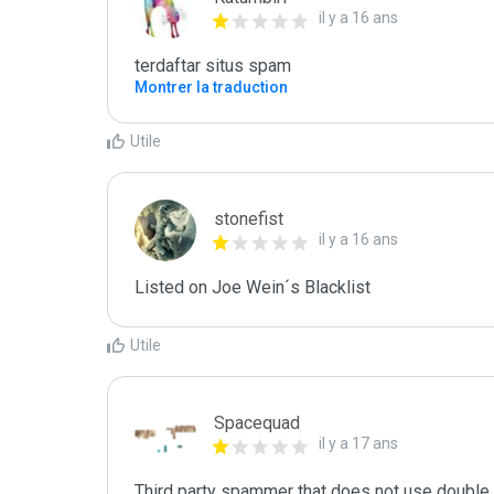
il y a 16 ans
terdaftar situs spam
Montrer la traduction
Utile
stonefist
il y a 16 ans
Listed on Joe Wein´s Blacklist
Utile
Spacequad
il y a 17 ans
Third party spammer that does not use double o