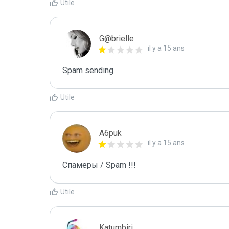
Utile
G@brielle
il y a 15 ans
Spam sending.
Utile
A6puk
il y a 15 ans
Спамеры / Spam !!!
Utile
Katumbiri