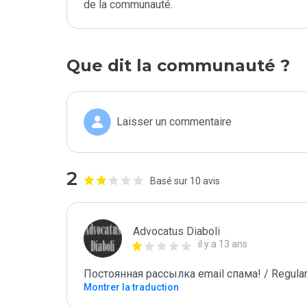
de la communauté.
Que dit la communauté ?
Laisser un commentaire
2
Basé sur 10 avis
Advocatus Diaboli
il y a 13 ans
Постоянная рассылка email спама! / Regular
Montrer la traduction