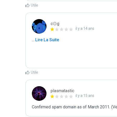
Utile
c۞g
il y a 14 ans
...
 Lire La Suite
Utile
plasmatastic
il y a 15 ans
Confirmed spam domain as of March 2011. (Veri