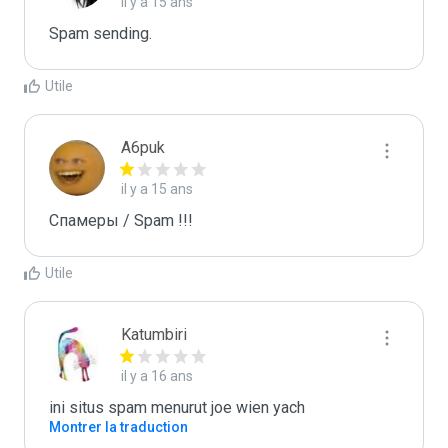
il y a 15 ans
Spam sending.
Utile
A6puk
il y a 15 ans
Спамеры / Spam !!!
Utile
Katumbiri
il y a 16 ans
ini situs spam menurut joe wien yach
Montrer la traduction