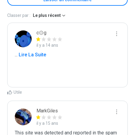
Classer par :
Le plus récent
c۞g
il y a 14 ans
...
 Lire La Suite
Utile
MarkGiles
il y a 15 ans
This site was detected and reported in the spam 