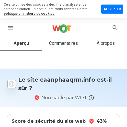
Ce site utilise des cookies à des fins d'analyse et de
er un
personnalisation. En continuant, vous acceptez notre
ACCEPTER
ntaire sur
politique en matière de cookies.
haaqrm.info
menu
Aperçu
Commentaires
À propos
Quelle
note entre
1 et 5
donneriez-
vous à ce
site ?
Le site caanphaaqrm.info est-il
sûr ?
Non fiable par WOT
Score de sécurité du site web
43%