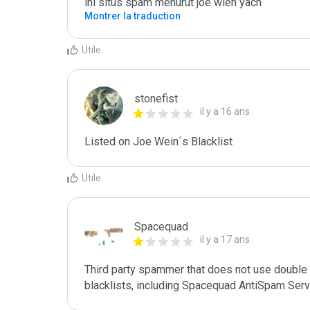
ini situs spam menurut joe wien yach
Montrer la traduction
Utile
stonefist
il y a 16 ans
Listed on Joe Wein´s Blacklist
Utile
Spacequad
il y a 17 ans
Third party spammer that does not use double o