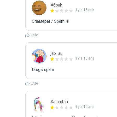
A6puk
il y a 15 ans
Спамеры / Spam !!!
Utile
jab_au
il y a 15 ans
Drugs spam
Utile
Katumbiri
il y a 16 ans