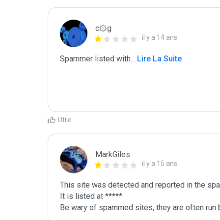
c۞g
il y a 14 ans
Spammer listed with
...
 Lire La Suite
Utile
MarkGiles
il y a 15 ans
This site was detected and reported in the spa
It is listed at *****

Be wary of spammed sites, they are often run b