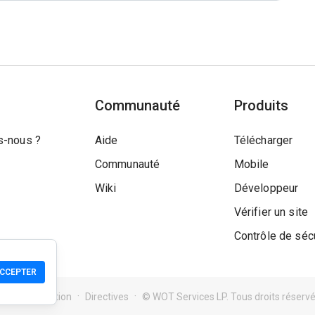
Communauté
Produits
-nous ?
Aide
Télécharger
Communauté
Mobile
Wiki
Développeur
Vérifier un site
Contrôle de séc
CCEPTER
ions d'utilisation
Directives
© WOT Services LP. Tous droits réserv