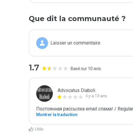
Que dit la communauté ?
Laisser un commentaire
1.7
Basé sur 10 avis
Advocatus Diaboli
il y a 13 ans
Постоянная рассылка email спама! / Regular
Montrer la traduction
Utile