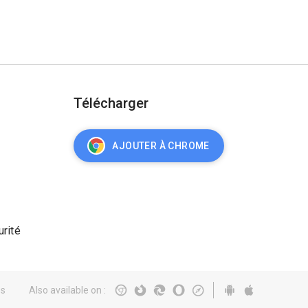
Télécharger
AJOUTER À CHROME
urité
és
Also available on
: