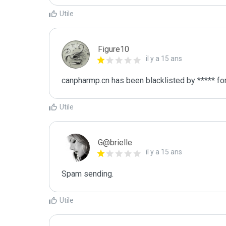
Utile
Figure10
il y a 15 ans
canpharmp.cn has been blacklisted by ***** f
Utile
G@brielle
il y a 15 ans
Spam sending.
Utile