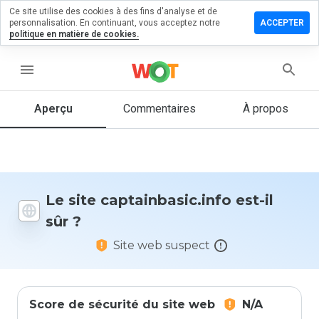
Ce site utilise des cookies à des fins d'analyse et de
er un
personnalisation. En continuant, vous acceptez notre
ACCEPTER
entaire sur
politique en matière de cookies.
inbasic.info
menu
Aperçu
Commentaires
À propos
Quelle
note entre
1 et 5
donneriez-
vous à ce
site ?
Le site captainbasic.info est-il
sûr ?
Site web suspect
Score de sécurité du site web
N/A