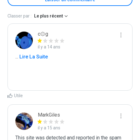
Classer par :
Le plus récent
c۞g
il y a 14 ans
...
 Lire La Suite
Utile
MarkGiles
il y a 15 ans
This site was detected and reported in the spam 