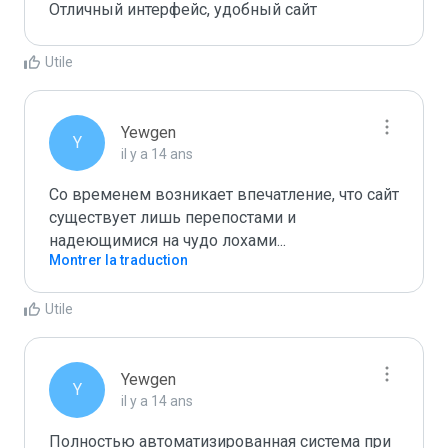
Отличный интерфейс, удобный сайт
Utile
Yewgen
Y
il y a 14 ans
Со временем возникает впечатление, что сайт 
существует лишь перепостами и 
надеющимися на чудо лохами...
Montrer la traduction
Utile
Yewgen
Y
il y a 14 ans
Полностью автоматизированная система при 