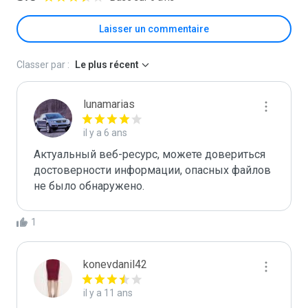
Laisser un commentaire
Classer par :
Le plus récent
lunamarias
il y a 6 ans
Актуальный веб-ресурс, можете довериться 
достоверности информации, опасных файлов 
не было обнаружено.
1
konevdanil42
il y a 11 ans