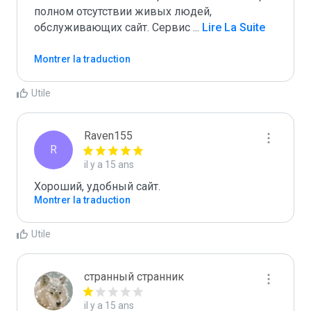
полном отсутствии живых людей, 
обслуживающих сайт. Сервис 
...
 Lire La Suite
Montrer la traduction
Utile
Raven155
R
il y a 15 ans
Хороший, удобный сайт.
Montrer la traduction
Utile
странный странник
il y a 15 ans