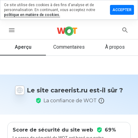
Ce site utilise des cookies à des fins d'analyse et de
sser un
personnalisation. En continuant, vous acceptez notre
ACCEPTER
mmentaire
politique en matière de cookies.
eerist.ru
menu
Aperçu
Commentaires
À propos
Quelle
note entre
1 et 5
donneriez-
vous à ce
Le site careerist.ru est-il sûr ?
site ?
La confiance de WOT
Score de sécurité du site web
69%