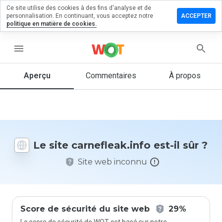
Ce site utilise des cookies à des fins d'analyse et de
ser un
personnalisation. En continuant, vous acceptez notre
ACCEPTER
mentaire
politique en matière de cookies.
efleak.info
menu
Aperçu
Commentaires
À propos
Quelle
note entre
1 et 5
donneriez-
vous à ce
Le site carnefleak.info est-il sûr ?
site ?
Site web inconnu
Score de sécurité du site web
29%