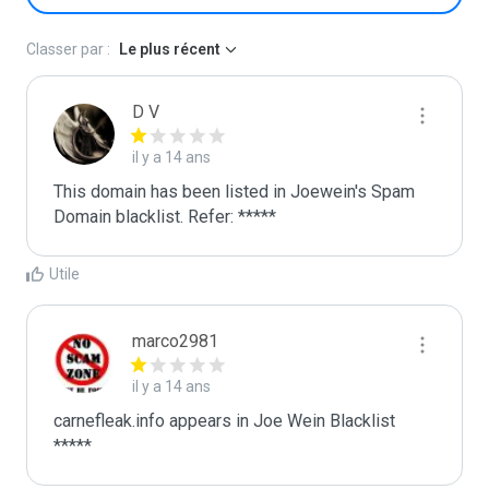
Classer par :
Le plus récent
D V
il y a 14 ans
This domain has been listed in Joewein's Spam 
Domain blacklist. Refer: *****
Utile
marco2981
il y a 14 ans
carnefleak.info appears in Joe Wein Blacklist

*****