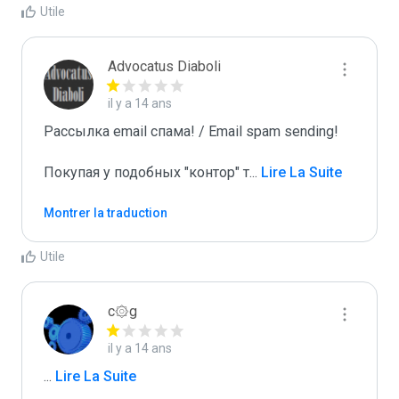
Utile
Advocatus Diaboli
il y a 14 ans
Рассылка email спама! / Email spam sending! 

Покупая у подобных "контор" т
...
 Lire La Suite
Montrer la traduction
Utile
c۞g
il y a 14 ans
...
 Lire La Suite