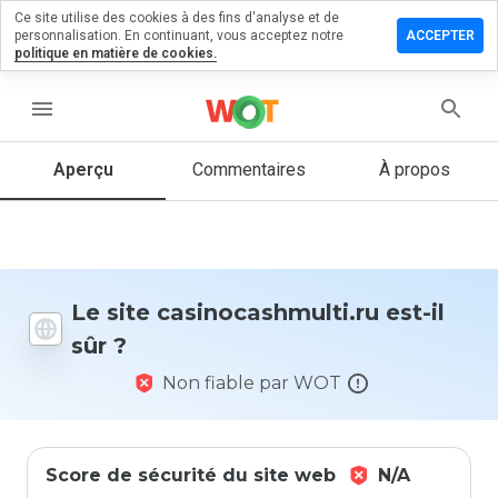
Ce site utilise des cookies à des fins d'analyse et de
er un
personnalisation. En continuant, vous acceptez notre
ACCEPTER
ntaire sur
politique en matière de cookies.
cashmulti.ru
menu
Aperçu
Commentaires
À propos
Quelle
note entre
1 et 5
donneriez-
vous à ce
site ?
Le site casinocashmulti.ru est-il
sûr ?
Non fiable par WOT
Score de sécurité du site web
N/A