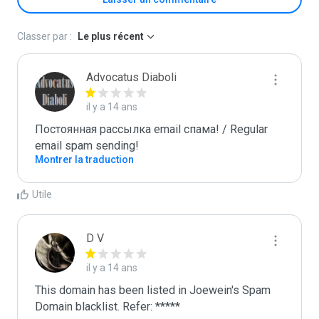
Classer par :
Le plus récent
Advocatus Diaboli
il y a 14 ans
Постоянная рассылка email спама! / Regular 
email spam sending!
Montrer la traduction
Utile
D V
il y a 14 ans
This domain has been listed in Joewein's Spam 
Domain blacklist. Refer: *****