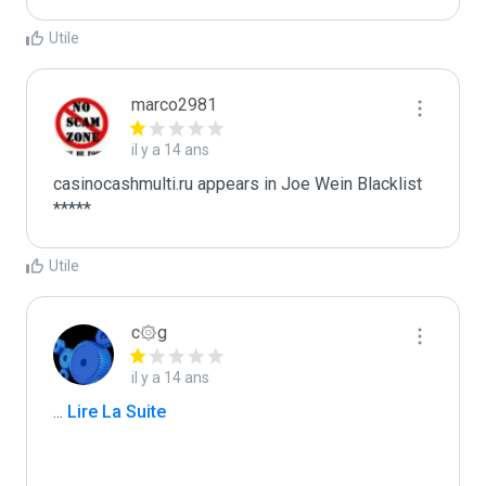
Utile
marco2981
il y a 14 ans
casinocashmulti.ru appears in Joe Wein Blacklist

*****
Utile
c۞g
il y a 14 ans
...
 Lire La Suite