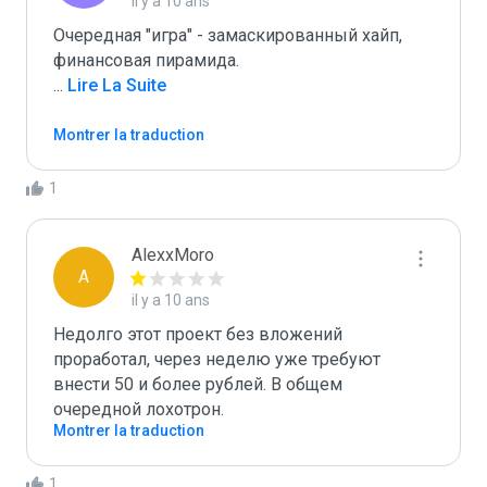
il y a 10 ans
Очередная "игра" - замаскированный хайп, 
...
 Lire La Suite
Montrer la traduction
1
AlexxMoro
A
il y a 10 ans
Недолго этот проект без вложений 
проработал, через неделю уже требуют 
внести 50 и более рублей. В общем 
очередной лохотрон.
Montrer la traduction
1