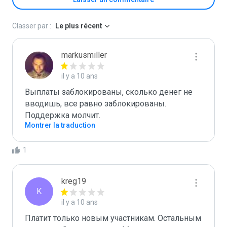
Classer par :
Le plus récent
markusmiller
il y a 10 ans
Выплаты заблокированы, сколько денег не 
вводишь, все равно заблокированы. 
Поддержка молчит.
Montrer la traduction
1
kreg19
K
il y a 10 ans
Платит только новым участникам. Остальным 