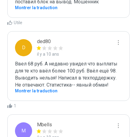
поставил блок на вывод. Мошенник
Montrer la traduction
Utile
ded80
D
il y a 10 ans
Ввел 68 руб. А недавно увидел что выплаты 
для те кто ввёл более 100 руб. Ввёл ещё 98. 
Выводить нельзя! Написал в техподдержку. 
Не отвечают. Статистика-- явный обман!
Montrer la traduction
1
Mbells
M