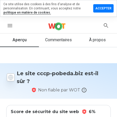
Ce site utilise des cookies à des fins d'analyse et de
sser un
personnalisation. En continuant, vous acceptez notre
ACCEPTER
mmentaire
politique en matière de cookies.
 cccp-
eda.biz
menu
Aperçu
Commentaires
À propos
Quelle
note entre
1 et 5
donneriez-
vous à ce
Le site cccp-pobeda.biz est-il
site ?
sûr ?
Non fiable par WOT
Score de sécurité du site web
6%