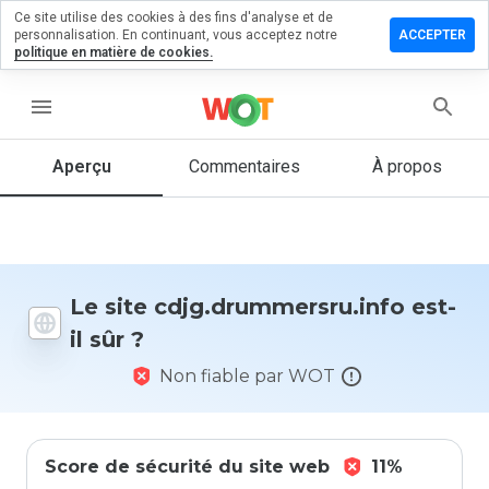
Ce site utilise des cookies à des fins d'analyse et de
 un
personnalisation. En continuant, vous acceptez notre
ACCEPTER
taire sur
politique en matière de cookies.
ummersru.info
menu
Aperçu
Commentaires
À propos
Quelle
note entre
1 et 5
donneriez-
vous à ce
site ?
Le site cdjg.drummersru.info est-
il sûr ?
Non fiable par WOT
Score de sécurité du site web
11%