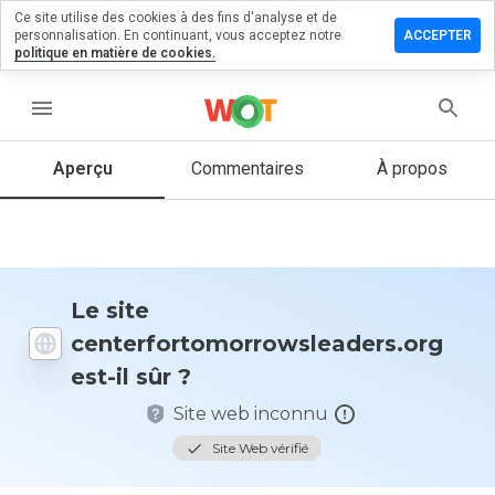
Ce site utilise des cookies à des fins d'analyse et de
commentaire sur
personnalisation. En continuant, vous acceptez notre
ACCEPTER
morrowsleaders.org
politique en matière de cookies.
menu
Aperçu
Commentaires
À propos
Quelle
note entre
1 et 5
donneriez-
vous à ce
site ?
Le site
centerfortomorrowsleaders.org
est-il sûr ?
Site web inconnu
Site Web vérifié