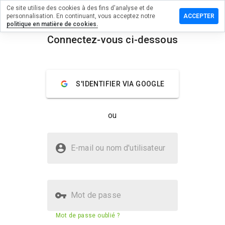
Ce site utilise des cookies à des fins d'analyse et de
sser un
personnalisation. En continuant, vous acceptez notre
ACCEPTER
mmentaire
politique en matière de cookies.
Connectez-vous ci-dessous
pbewak.cn
menu
Aperçu
Commentaires
À propos
S'IDENTIFIER VIA GOOGLE
Quelle
note entre
ou
1 et 5
donneriez-
vous à ce
Le site cepbewak.cn est-il sûr ?
site ?
E-mail ou nom d'utilisateur
Site web suspect
Mot de passe
Score de sécurité du site web
13%
Mot de passe oublié ?