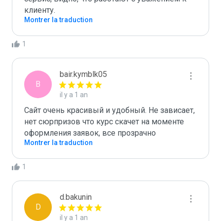
клиенту.
Montrer la traduction
1
bair.kymblk05
B
il y a 1 an
Сайт очень красивый и удобный. Не зависает, 
нет сюрпризов что курс скачет на моменте 
оформления заявок, все прозрачно
Montrer la traduction
1
d.bakunin
D
il y a 1 an