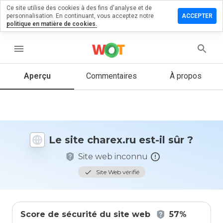
Ce site utilise des cookies à des fins d'analyse et de
sser un
personnalisation. En continuant, vous acceptez notre
ACCEPTER
mmentaire
politique en matière de cookies.
 charex.ru
menu
Aperçu
Commentaires
À propos
Quelle
note entre
1 et 5
donneriez-
vous à ce
site ?
Le site charex.ru est-il sûr ?
Site web inconnu
Site Web vérifié
Score de sécurité du site web
57%