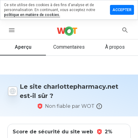
Ce site utilise des cookies à des fins d'analyse et de
 un
personnalisation. En continuant, vous acceptez notre
ACCEPTER
aire sur
politique en matière de cookies.
tepharmacy.net
menu
Aperçu
Commentaires
À propos
Quelle
note entre
1 et 5
donneriez-
vous à ce
site ?
Le site charlottepharmacy.net
est-il sûr ?
Non fiable par WOT
Score de sécurité du site web
2%