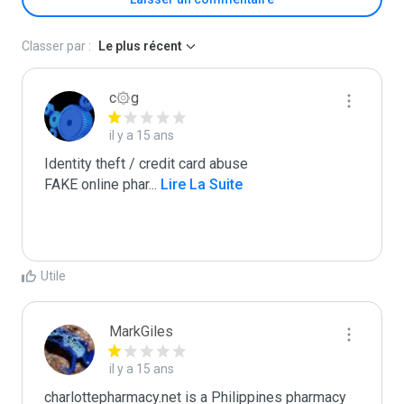
Classer par :
Le plus récent
c۞g
il y a 15 ans
Identity theft / credit card abuse

FAKE online phar
...
 Lire La Suite
Utile
MarkGiles
il y a 15 ans
charlottepharmacy.net is a Philippines pharmacy 