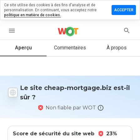
Ce site utilise des cookies à des fins d'analyse et de
sser un
personnalisation. En continuant, vous acceptez notre
ACCEPTER
mentaire
politique en matière de cookies.
 cheap-
tgage.biz
menu
Aperçu
Commentaires
À propos
Quelle
note entre
1 et 5
donneriez-
vous à ce
Le site cheap-mortgage.biz est-il
site ?
sûr ?
Non fiable par WOT
Score de sécurité du site web
23%