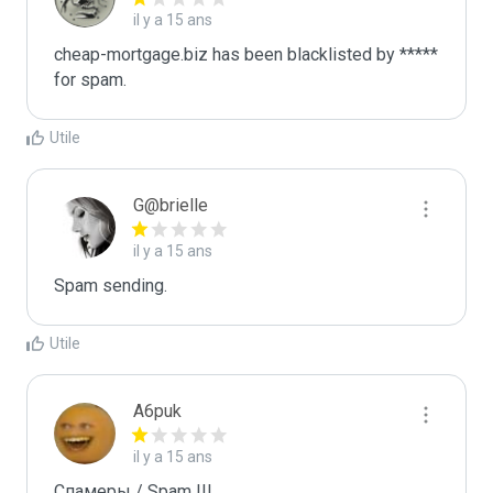
il y a 15 ans
cheap-mortgage.biz has been blacklisted by ***** 
for spam.
Utile
G@brielle
il y a 15 ans
Spam sending.
Utile
A6puk
il y a 15 ans
Спамеры / Spam !!!