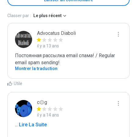
Classer par :
Le plus récent
Advocatus Diaboli
il y a 13 ans
Постоянная рассылка email спама! / Regular 
email spam sending!
Montrer la traduction
Utile
c۞g
il y a 14 ans
...
 Lire La Suite