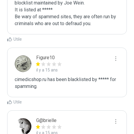
blocklist maintained by Joe Wein.

It is listed at *****

Be wary of spammed sites, they are often run by 
criminals who are out to defraud you.
Utile
Figure10
il y a 15 ans
cimedicshop.ru has been blacklisted by ***** for 
spamming.
Utile
G@brielle
il y a 15 ans