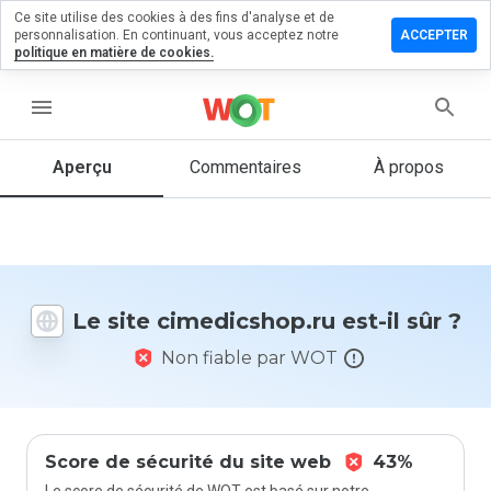
Ce site utilise des cookies à des fins d'analyse et de
ser un
personnalisation. En continuant, vous acceptez notre
ACCEPTER
mentaire
politique en matière de cookies.
dicshop.ru
menu
Aperçu
Commentaires
À propos
Quelle
note entre
1 et 5
donneriez-
vous à ce
Le site cimedicshop.ru est-il sûr ?
site ?
Non fiable par WOT
Score de sécurité du site web
43%