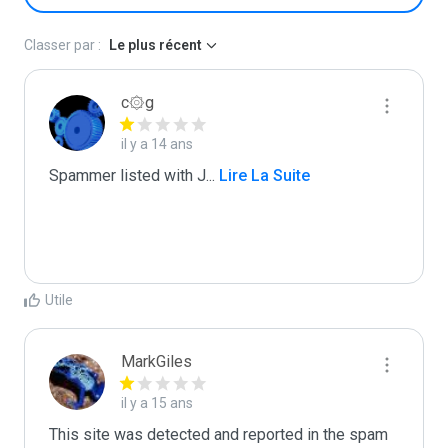
Classer par :
Le plus récent
c۞g
il y a 14 ans
Spammer listed with J
...
 Lire La Suite
Utile
MarkGiles
il y a 15 ans
This site was detected and reported in the spam 