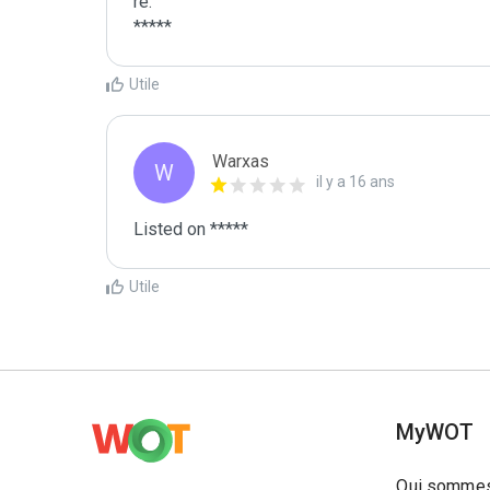
re:

*****
Utile
Warxas
W
il y a 16 ans
Listed on *****
Utile
MyWOT
Qui sommes