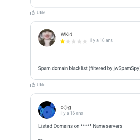
Utile
WKid
il y a 16 ans
Spam domain blacklist (filtered by jwSpamSpy
Utile
c۞g
il y a 16 ans
Listed Domains on ***** Nameservers
