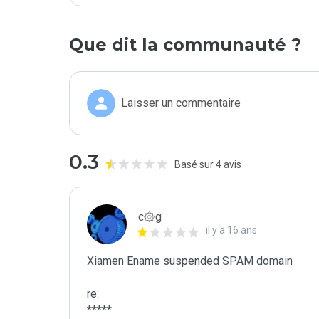
Que dit la communauté ?
Laisser un commentaire
0.3
Basé sur 4 avis
c۞g
il y a 16 ans
Xiamen Ename suspended SPAM domain

re:

*****