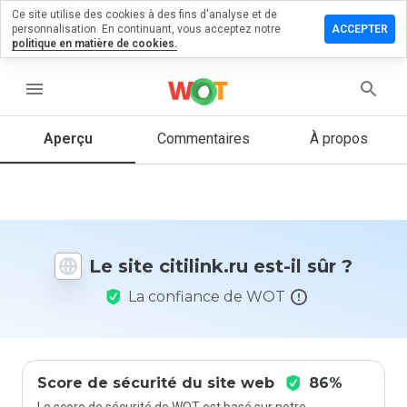
Ce site utilise des cookies à des fins d'analyse et de
sser un
personnalisation. En continuant, vous acceptez notre
ACCEPTER
mmentaire
politique en matière de cookies.
citilink.ru
menu
Aperçu
Commentaires
À propos
Quelle
note entre
1 et 5
donneriez-
vous à ce
site ?
Le site citilink.ru est-il sûr ?
La confiance de WOT
Score de sécurité du site web
86%