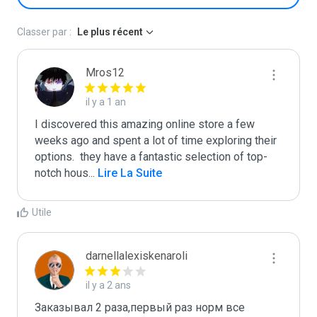
Classer par :
Le plus récent
Mros12
il y a 1 an
I discovered this amazing online store a few 
weeks ago and spent a lot of time exploring their 
options.  they have a fantastic selection of top-
notch hous
...
 Lire La Suite
Utile
darnellalexiskenaroli
il y a 2 ans
Заказывал 2 раза,первый раз норм все 