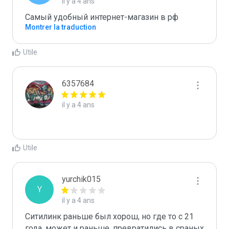
il y a 4 ans
Самый удобный интернет-магазин в рф
Montrer la traduction
Utile
6357684
il y a 4 ans
Utile
yurchik015
Y
il y a 4 ans
Ситилинк раньше был хорош, но где то с 21 
года, может и раньше, превратились в сраных 