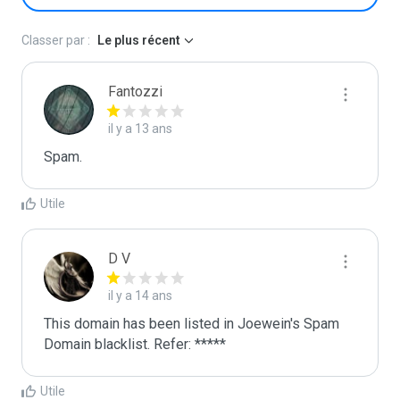
Classer par :
Le plus récent
Fantozzi
il y a 13 ans
Spаm.
Utile
D V
il y a 14 ans
This domain has been listed in Joewein's Spam 
Domain blacklist. Refer: *****
Utile