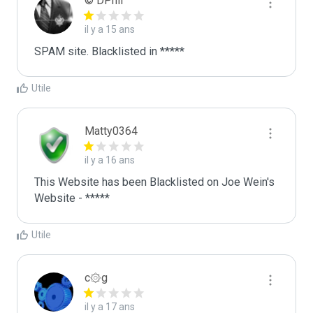
© DPhil™
il y a 15 ans
SPAM site. Blacklisted in *****
Utile
Matty0364
il y a 16 ans
This Website has been Blacklisted on Joe Wein's 
Website - *****
Utile
c۞g
il y a 17 ans