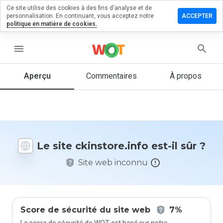
Ce site utilise des cookies à des fins d'analyse et de
sser un
personnalisation. En continuant, vous acceptez notre
ACCEPTER
mentaire
politique en matière de cookies.
nstore.info
menu
Aperçu
Commentaires
À propos
Quelle
note entre
1 et 5
donneriez-
vous à ce
Le site ckinstore.info est-il sûr ?
site ?
Site web inconnu
Score de sécurité du site web
7%