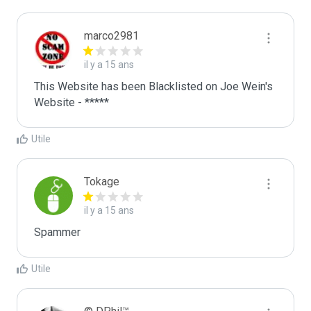
marco2981
il y a 15 ans
This Website has been Blacklisted on Joe Wein's 
Website - *****
Utile
Tokage
il y a 15 ans
Spammer
Utile