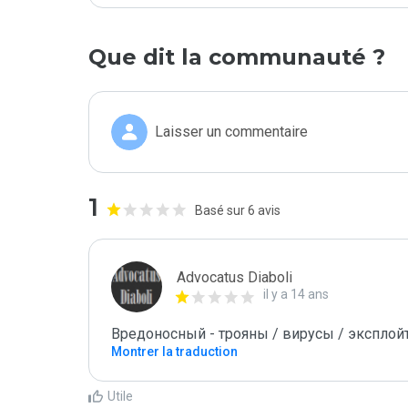
Que dit la communauté ?
Laisser un commentaire
1
Basé sur 6 avis
Advocatus Diaboli
il y a 14 ans
Вредоносный - трояны / вирусы / эксплойты! 
Montrer la traduction
Utile