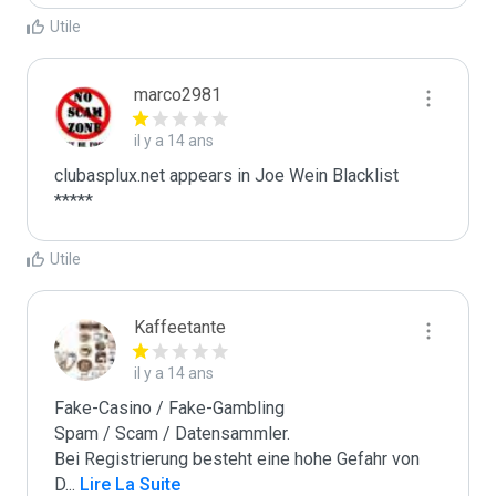
Utile
marco2981
il y a 14 ans
clubasplux.net appears in Joe Wein Blacklist

*****
Utile
Kaffeetante
il y a 14 ans
Fake-Casino / Fake-Gambling

Spam / Scam / Datensammler.

Bei Registrierung besteht eine hohe Gefahr von 
D
...
 Lire La Suite