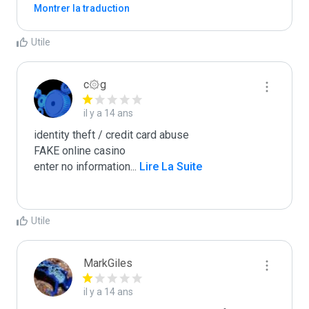
Montrer la traduction
Utile
c۞g
il y a 14 ans
identity theft / credit card abuse

FAKE online casino

enter no information
...
 Lire La Suite
Utile
MarkGiles
il y a 14 ans