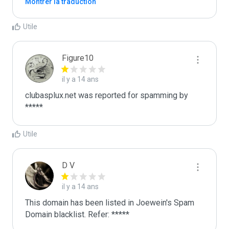
Montrer la traduction
Utile
Figure10
il y a 14 ans
clubasplux.net was reported for spamming by 
*****
Utile
D V
il y a 14 ans
This domain has been listed in Joewein's Spam 
Domain blacklist. Refer: *****