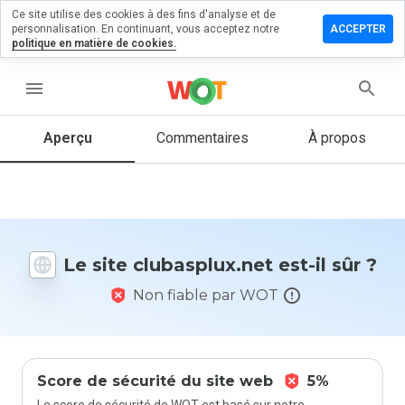
Ce site utilise des cookies à des fins d'analyse et de
sser un
personnalisation. En continuant, vous acceptez notre
ACCEPTER
mentaire
politique en matière de cookies.
asplux.net
menu
Aperçu
Commentaires
À propos
Quelle
note entre
1 et 5
donneriez-
vous à ce
Le site clubasplux.net est-il sûr ?
site ?
Non fiable par WOT
Score de sécurité du site web
5%