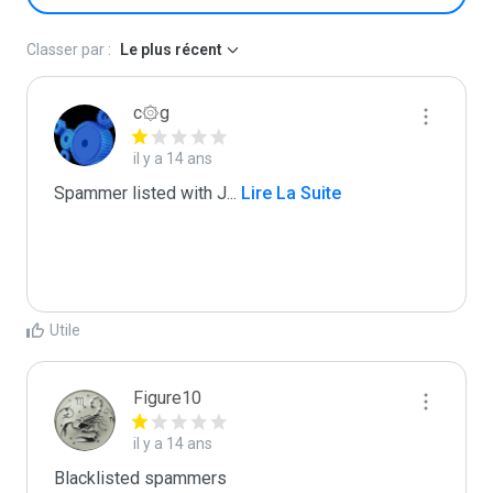
Classer par :
Le plus récent
c۞g
il y a 14 ans
Spammer listed with J
...
 Lire La Suite
Utile
Figure10
il y a 14 ans
Blacklisted spammers