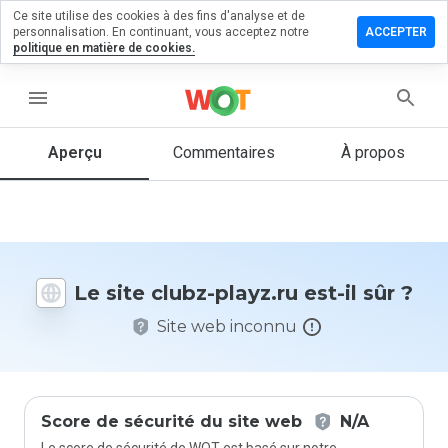
Ce site utilise des cookies à des fins d'analyse et de
sser un
personnalisation. En continuant, vous acceptez notre
ACCEPTER
mmentaire
politique en matière de cookies.
 clubz-
yz.ru
menu
Aperçu
Commentaires
À propos
Quelle
note entre
1 et 5
donneriez-
vous à ce
Le site clubz-playz.ru est-il sûr ?
site ?
Site web inconnu
Score de sécurité du site web
N/A