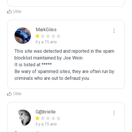
Utile
MarkGiles
il y a 15 ans
This site was detected and reported in the spam 
blocklist maintained by Joe Wein.

It is listed at *****

Be wary of spammed sites, they are often run by 
criminals who are out to defraud you.
Utile
G@brielle
il y a 15 ans