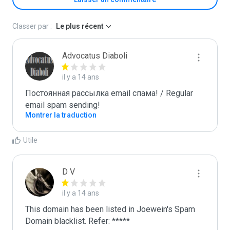
Classer par :
Le plus récent
Advocatus Diaboli
il y a 14 ans
Постоянная рассылка email спама! / Regular 
email spam sending!
Montrer la traduction
Utile
D V
il y a 14 ans
This domain has been listed in Joewein's Spam 
Domain blacklist. Refer: *****