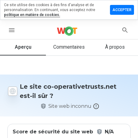
Ce site utilise des cookies à des fins d'analyse et de
r un
personnalisation. En continuant, vous acceptez notre
ACCEPTER
ntaire sur
politique en matière de cookies.
ivetrusts.net
menu
Aperçu
Commentaires
À propos
Quelle
note entre
1 et 5
donneriez-
vous à ce
Le site co-operativetrusts.net
site ?
est-il sûr ?
Site web inconnu
Score de sécurité du site web
N/A