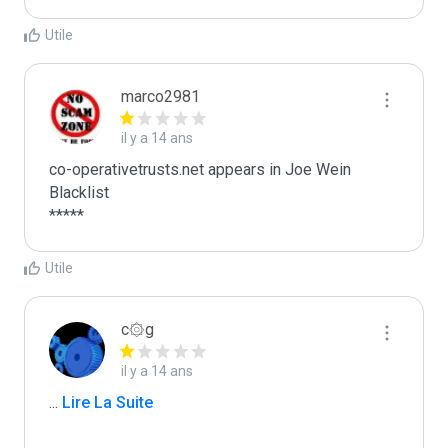
Utile
marco2981
il y a 14 ans
co-operativetrusts.net appears in Joe Wein 
Blacklist

*****
Utile
c۞g
il y a 14 ans
...
 Lire La Suite