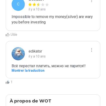
C
il y a 10 ans
Impossible to remove my money(silver) are wary 
you before investing
Utile
edikator
il y a 10 ans
Всё перестал платить, можно не парится!!
Montrer la traduction
1
À propos de WOT