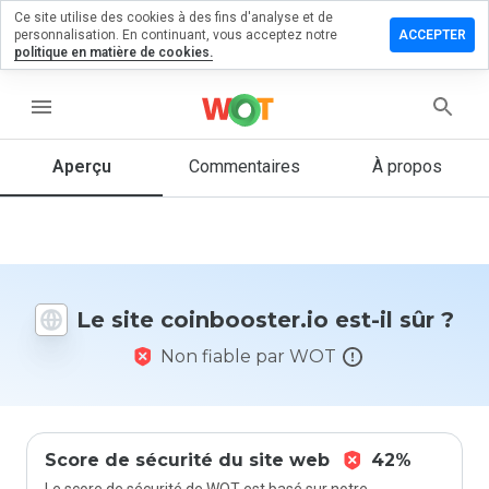
Ce site utilise des cookies à des fins d'analyse et de
sser un
personnalisation. En continuant, vous acceptez notre
ACCEPTER
mentaire
politique en matière de cookies.
booster.io
menu
Aperçu
Commentaires
À propos
Quelle
note entre
1 et 5
donneriez-
vous à ce
Le site coinbooster.io est-il sûr ?
site ?
Non fiable par WOT
Score de sécurité du site web
42%