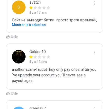
svat21
S
il y a 10 ans
Сайт не выводит битки  просто трата времени,
Montrer la traduction
Utile
Golden10
il y a 10 ans
another scam-faucetThey only pay once, after you
´ve upgrade your account you´ll never see a 
payout again
Utile
creeds37