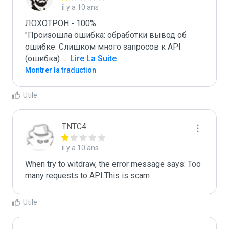
il y a 10 ans
ЛОХОТРОН - 100%

"Произошла ошибка: обработки вывод об 
ошибке. Слишком много запросов к API 
(ошибка). 
...
 Lire La Suite
Montrer la traduction
Utile
TNTC4
il y a 10 ans
When try to witdraw, the error message says: Too 
many requests to API.This is scam
Utile