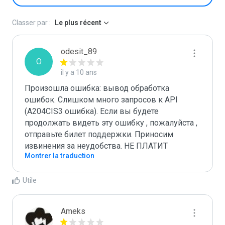
Classer par :
Le plus récent
odesit_89
O
il y a 10 ans
Произошла ошибка: вывод обработка 
ошибок. Слишком много запросов к API 
(A204CIS3 ошибка). Если вы будете 
продолжать видеть эту ошибку , пожалуйста , 
отправьте билет поддержки. Приносим 
извинения за неудобства. НЕ ПЛАТИТ
Montrer la traduction
Utile
Ameks