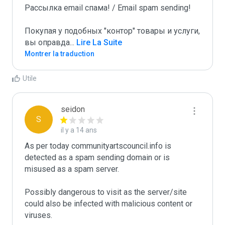
Рассылка email спама! / Email spam sending! 

Покупая у подобных "контор" товары и услуги, 
вы оправда
...
 Lire La Suite
Montrer la traduction
Utile
seidon
S
il y a 14 ans
As per today communityartscouncil.info is 
detected as a spam sending domain or is 
misused as a spam server. 

Possibly dangerous to visit as the server/site 
could also be infected with malicious content or 
viruses.