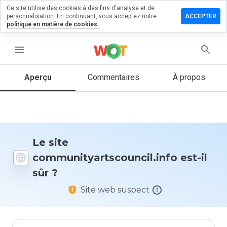
Ce site utilise des cookies à des fins d'analyse et de
n commentaire
personnalisation. En continuant, vous acceptez notre
ACCEPTER
politique en matière de cookies.
artscouncil.info
menu
Aperçu
Commentaires
À propos
Quelle
note entre
1 et 5
donneriez-
vous à ce
site ?
Le site
communityartscouncil.info est-il
sûr ?
Site web suspect