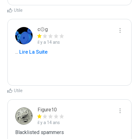
Utile
c۞g
il y a 14 ans
...
 Lire La Suite
Utile
Figure10
il y a 14 ans
Blacklisted spammers