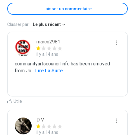
Laisser un commentaire
Classer par :
Le plus récent
marco2981
il y a 14 ans
communityartscouncil.info has been removed 
from Jo
...
 Lire La Suite
Utile
D V
il y a 14 ans