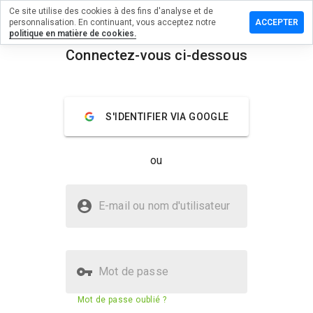
Ce site utilise des cookies à des fins d'analyse et de
sser un
personnalisation. En continuant, vous acceptez notre
ACCEPTER
mentaire
politique en matière de cookies.
Connectez-vous ci-dessous
wavom.cn
menu
Aperçu
Commentaires
À propos
S'IDENTIFIER VIA GOOGLE
Quelle
note entre
ou
1 et 5
donneriez-
vous à ce
Le site coywavom.cn est-il sûr ?
site ?
E-mail ou nom d'utilisateur
Site web inconnu
Mot de passe
Score de sécurité du site web
13%
Mot de passe oublié ?