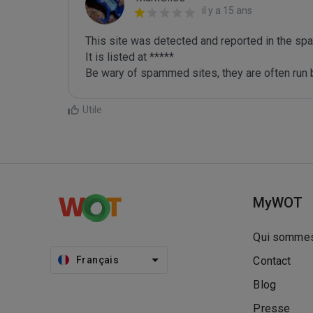
il y a 15 ans
This site was detected and reported in the spa
It is listed at *****

Be wary of spammed sites, they are often run b
Utile
MyWOT
Qui sommes
Français
Contact
Blog
Presse