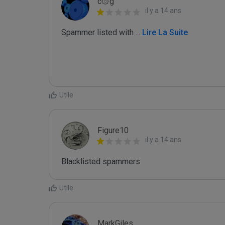
c۞g
il y a 14 ans
Spammer listed with 
...
 Lire La Suite
Utile
Figure10
il y a 14 ans
Blacklisted spammers
Utile
MarkGiles