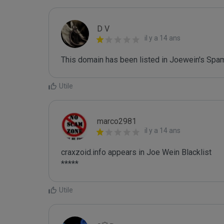
D V
il y a 14 ans
This domain has been listed in Joewein's Spam
Utile
marco2981
il y a 14 ans
craxzoid.info appears in Joe Wein Blacklist

*****
Utile