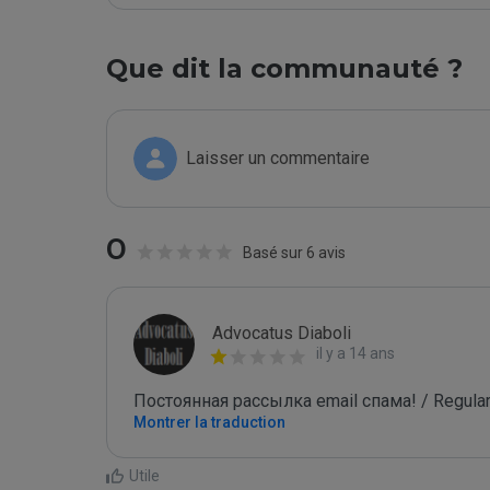
Que dit la communauté ?
Laisser un commentaire
0
Basé sur 6 avis
Advocatus Diaboli
il y a 14 ans
Постоянная рассылка email спама! / Regular
Montrer la traduction
Utile