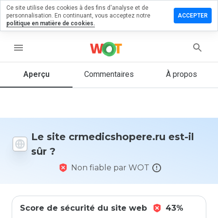
Ce site utilise des cookies à des fins d'analyse et de
r un
personnalisation. En continuant, vous acceptez notre
ACCEPTER
ntaire sur
politique en matière de cookies.
icshopere.ru
menu
Aperçu
Commentaires
À propos
Quelle
note entre
1 et 5
donneriez-
vous à ce
site ?
Le site crmedicshopere.ru est-il
sûr ?
Non fiable par WOT
Score de sécurité du site web
43%