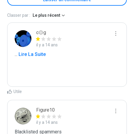
Classer par :
Le plus récent
c۞g
il y a 14 ans
...
 Lire La Suite
Utile
Figure10
il y a 14 ans
Blacklisted spammers