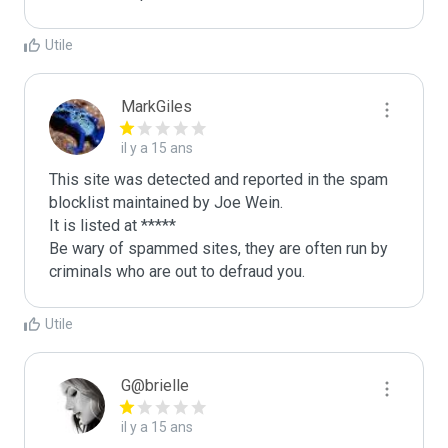
Utile
MarkGiles
il y a 15 ans
This site was detected and reported in the spam 
blocklist maintained by Joe Wein.

It is listed at *****

Be wary of spammed sites, they are often run by 
criminals who are out to defraud you.
Utile
G@brielle
il y a 15 ans