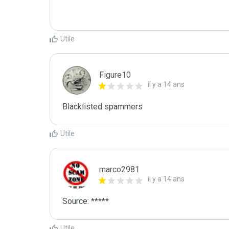
Utile
Figure10
il y a 14 ans
Blacklisted spammers
Utile
marco2981
il y a 14 ans
Source: *****
Utile