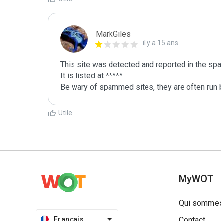
MarkGiles
il y a 15 ans
This site was detected and reported in the spa
It is listed at *****

Be wary of spammed sites, they are often run b
Utile
MyWOT
Qui sommes
Français
Contact