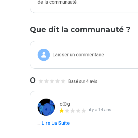
de la communauté.
Que dit la communauté ?
Laisser un commentaire
0
Basé sur 4 avis
c۞g
il y a 14 ans
...
 Lire La Suite