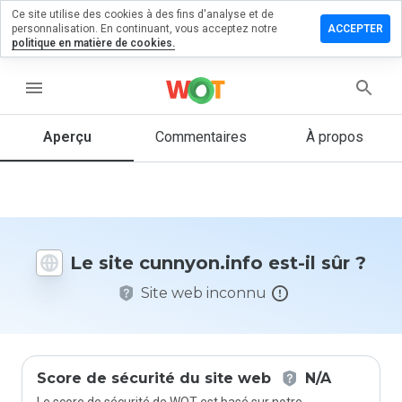
Ce site utilise des cookies à des fins d'analyse et de
sser un
personnalisation. En continuant, vous acceptez notre
ACCEPTER
mmentaire
politique en matière de cookies.
nyon.info
menu
Aperçu
Commentaires
À propos
Quelle
note entre
1 et 5
donneriez-
vous à ce
Le site cunnyon.info est-il sûr ?
site ?
Site web inconnu
Score de sécurité du site web
N/A