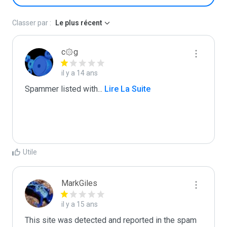
Classer par :
Le plus récent
c۞g
il y a 14 ans
Spammer listed with
...
 Lire La Suite
Utile
MarkGiles
il y a 15 ans
This site was detected and reported in the spam 