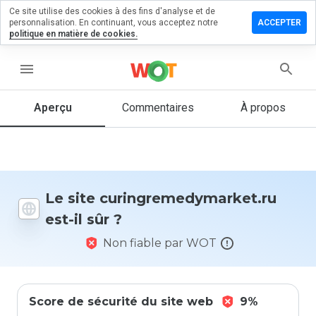
Ce site utilise des cookies à des fins d'analyse et de
un
personnalisation. En continuant, vous acceptez notre
ACCEPTER
aire sur
politique en matière de cookies.
emedymarket.ru
menu
Aperçu
Commentaires
À propos
Quelle
note entre
1 et 5
donneriez-
vous à ce
site ?
Le site curingremedymarket.ru
est-il sûr ?
Non fiable par WOT
Score de sécurité du site web
9%