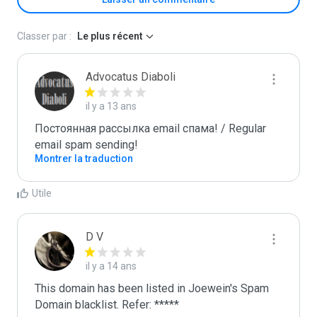
Classer par :
Le plus récent
Advocatus Diaboli
il y a 13 ans
Постоянная рассылка email спама! / Regular 
email spam sending!
Montrer la traduction
Utile
D V
il y a 14 ans
This domain has been listed in Joewein's Spam 
Domain blacklist. Refer: *****