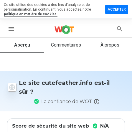
Ce site utilise des cookies à des fins d'analyse et de
ser un
personnalisation. En continuant, vous acceptez notre
ACCEPTER
entaire
politique en matière de cookies.
feather.info
menu
Aperçu
Commentaires
À propos
Quelle
note entre
1 et 5
donneriez-
vous à ce
Le site cutefeather.info est-il
site ?
sûr ?
La confiance de WOT
Score de sécurité du site web
N/A