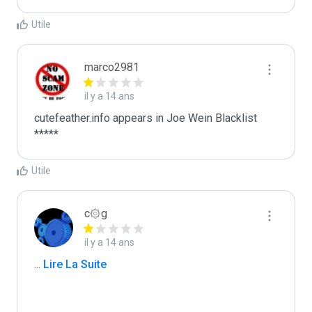
Utile
marco2981
il y a 14 ans
cutefeather.info appears in Joe Wein Blacklist

*****
Utile
c۞g
il y a 14 ans
...
 Lire La Suite