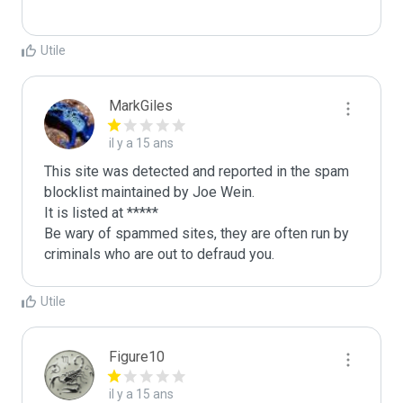
Utile
MarkGiles
il y a 15 ans
This site was detected and reported in the spam 
blocklist maintained by Joe Wein.

It is listed at *****

Be wary of spammed sites, they are often run by 
criminals who are out to defraud you.
Utile
Figure10
il y a 15 ans