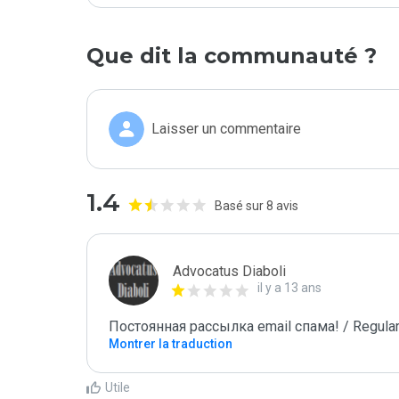
Que dit la communauté ?
Laisser un commentaire
1.4
Basé sur 8 avis
Advocatus Diaboli
il y a 13 ans
Постоянная рассылка email спама! / Regular
Montrer la traduction
Utile