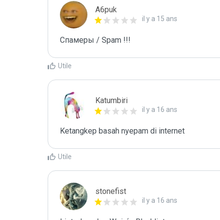
A6puk
il y a 15 ans
Спамеры / Spam !!!
Utile
Katumbiri
il y a 16 ans
Ketangkep basah nyepam di internet
Utile
stonefist
il y a 16 ans