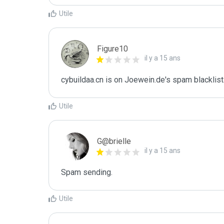
Utile
Figure10
il y a 15 ans
cybuildaa.cn is on Joewein.de's spam blacklist
Utile
G@brielle
il y a 15 ans
Spam sending.
Utile