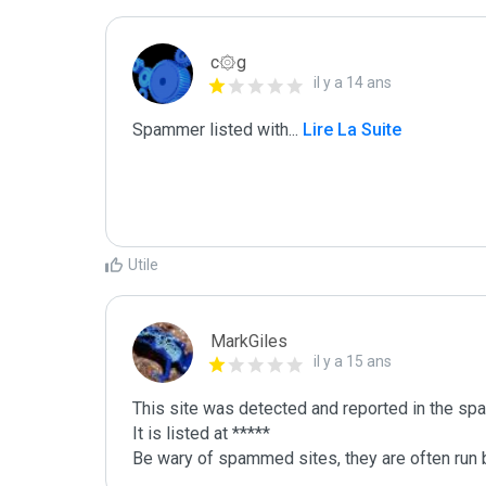
c۞g
il y a 14 ans
Spammer listed with
...
 Lire La Suite
Utile
MarkGiles
il y a 15 ans
This site was detected and reported in the spa
It is listed at *****

Be wary of spammed sites, they are often run b