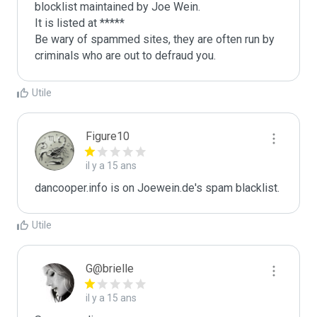
blocklist maintained by Joe Wein.

It is listed at *****

Be wary of spammed sites, they are often run by 
criminals who are out to defraud you.
Utile
Figure10
il y a 15 ans
dancooper.info is on Joewein.de's spam blacklist.
Utile
G@brielle
il y a 15 ans