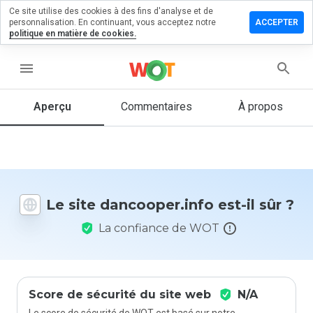
Ce site utilise des cookies à des fins d'analyse et de
ser un
personnalisation. En continuant, vous acceptez notre
ACCEPTER
mentaire
politique en matière de cookies.
ooper.info
menu
Aperçu
Commentaires
À propos
Quelle
note entre
1 et 5
donneriez-
vous à ce
Le site dancooper.info est-il sûr ?
site ?
La confiance de WOT
Score de sécurité du site web
N/A