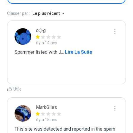
Classer par :
Le plus récent
c۞g
il y a 14 ans
Spammer listed with J
...
 Lire La Suite
Utile
MarkGiles
il y a 15 ans
This site was detected and reported in the spam 