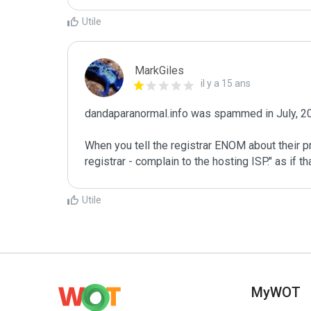
Utile
MarkGiles
il y a 15 ans
dandaparanormal.info was spammed in July, 20
When you tell the registrar ENOM about their pr
registrar - complain to the hosting ISP." as if t
Utile
MyWOT