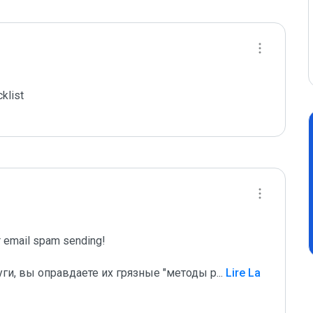
list

email spam sending!

уги, вы оправдаете их грязные "методы р
...
 Lire La 