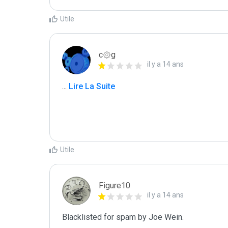
Utile
c۞g
il y a 14 ans
...
 Lire La Suite
Utile
Figure10
il y a 14 ans
Blacklisted for spam by Joe Wein.