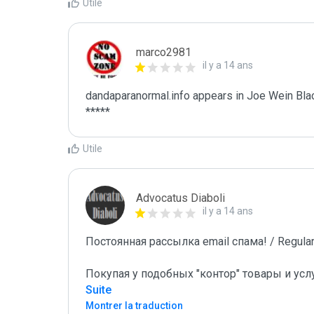
Utile
marco2981
il y a 14 ans
dandaparanormal.info appears in Joe Wein Black
*****
Utile
Advocatus Diaboli
il y a 14 ans
Постоянная рассылка email спама! / Regular 
Покупая у подобных "контор" товары и усл
Suite
Montrer la traduction