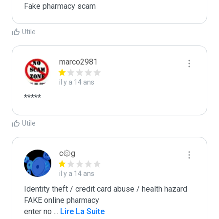
Fake pharmacy scam
Utile
marco2981
il y a 14 ans
*****
Utile
c۞g
il y a 14 ans
Identity theft / credit card abuse / health hazard

FAKE online pharmacy

enter no 
...
 Lire La Suite