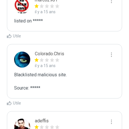
il y a 15 ans
listed on *****
Utile
Colorado.Chris
il y a 15 ans
Blacklisted malicious site.

Source: *****
Utile
adeffis