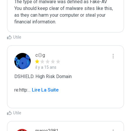
The type of malware was defined as Fake-AV

You should keep clear of malware sites like this, 
as they can harm your computer or steal your 
Utile
c۞g
il y a 15 ans
DSHIELD. High Risk Domain

re:http:
...
 Lire La Suite
Utile
marco2981