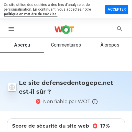
Ce site utilise des cookies à des fins d'analyse et de
un
personnalisation. En continuant, vous acceptez notre
ACCEPTER
aire sur
politique en matière de cookies.
dentogepc.net
menu
Aperçu
Commentaires
À propos
Quelle
note entre
1 et 5
donneriez-
vous à ce
site ?
Le site defensedentogepc.net
est-il sûr ?
Non fiable par WOT
Score de sécurité du site web
17%