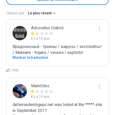
Classer par :
Le plus récent
Advocatus Diaboli
il y a 14 ans
Вредоносный - трояны / вирусы / эксплойты! 
/ Malware - trojans / viruses / exploits!
Montrer la traduction
Utile
MarkGiles
il y a 14 ans
defensedentogepc.net was listed at the ***** site 
in September 2011
