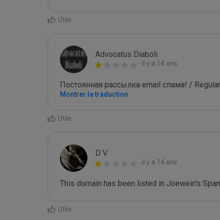
Utile
Advocatus Diaboli
il y a 14 ans
Постоянная рассылка email спама! / Regular
Montrer la traduction
Utile
D V
il y a 14 ans
This domain has been listed in Joewein's Spam
Utile