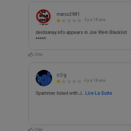
marco2981
il y a 14 ans
deidsanay.info appears in Joe Wein Blacklist

*****
Utile
c۞g
il y a 14 ans
Spammer listed with J
...
 Lire La Suite
Utile