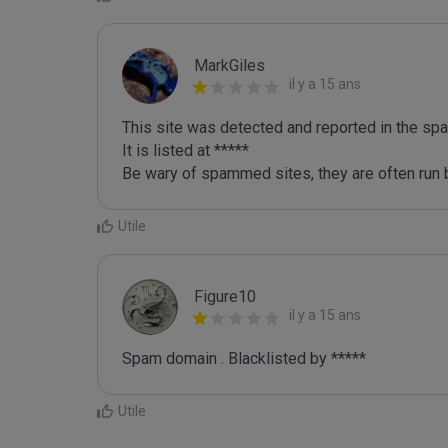
MarkGiles
il y a 15 ans
This site was detected and reported in the spa
It is listed at *****

Be wary of spammed sites, they are often run b
Utile
Figure10
il y a 15 ans
Spam domain . Blacklisted by *****
Utile