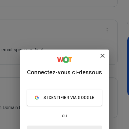
 email spam sending!
Connectez-vous ci-dessous
S'IDENTIFIER VIA GOOGLE
 Domain blacklist. Refer: *****
ou