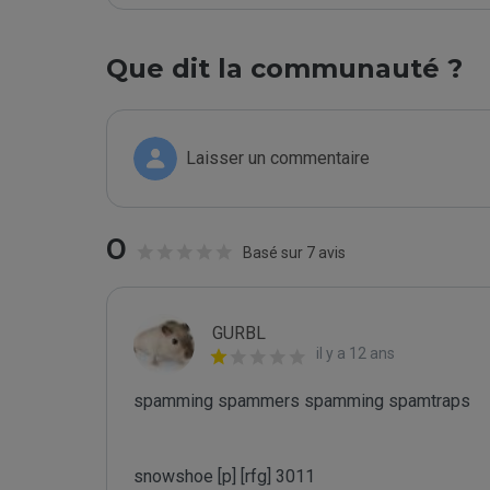
Que dit la communauté ?
Laisser un commentaire
0
Basé sur 7 avis
GURBL
il y a 12 ans
spamming spammers spamming spamtraps

snowshoe [p] [rfg] 3011