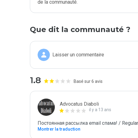
de la communauté.
Que dit la communauté ?
Laisser un commentaire
1.8
Basé sur 6 avis
Advocatus Diaboli
il y a 13 ans
Постоянная рассылка email спама! / Regular
Montrer la traduction