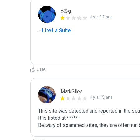
c۞g
il y a 14 ans
...
 Lire La Suite
Utile
MarkGiles
il y a 15 ans
This site was detected and reported in the spa
It is listed at *****

Be wary of spammed sites, they are often run b