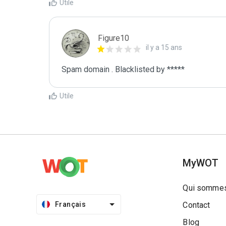
Utile
Figure10
il y a 15 ans
Spam domain . Blacklisted by *****
Utile
MyWOT
Qui sommes
Français
Contact
Blog