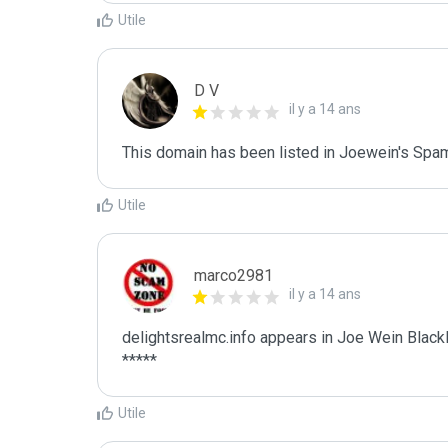
Utile
D V
il y a 14 ans
This domain has been listed in Joewein's Spam
Utile
marco2981
il y a 14 ans
delightsrealmc.info appears in Joe Wein Blackli
*****
Utile