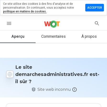
Ce site utilise des cookies à des fins d'analyse et de
 commentaire sur
personnalisation. En continuant, vous acceptez notre
ACCEPTER
dministratives.fr
politique en matière de cookies.
menu
Aperçu
Commentaires
À propos
Quelle
note entre
1 et 5
donneriez-
vous à ce
site ?
Le site
demarchesadministratives.fr est-
il sûr ?
Site web inconnu